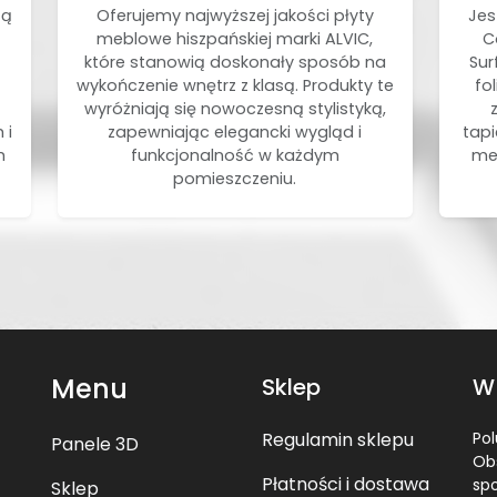
zą
Oferujemy najwyższej jakości płyty
Jes
meblowe hiszpańskiej marki ALVIC,
C
które stanowią doskonały sposób na
Sur
wykończenie wnętrz z klasą. Produkty te
fo
wyróżniają się nowoczesną stylistyką,
 i
zapewniając elegancki wygląd i
tapi
h
funkcjonalność w każdym
meb
pomieszczeniu.
Menu
Sklep
W
Regulamin sklepu
Pol
Panele 3D
Ob
Płatności i dostawa
sp
Sklep