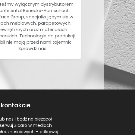
teśmy wyłącznym dystrybutorem
ontinental Benecke-Hornschuch
face Group, specjalizującym się w
liach meblowych, parapetowych,
zewnętrznych oraz materiałach
cerskich. Technologie do produkcji
li nie mają przed nami tajemnic.
Sprawdź nas.
 kontakcie
ub nas i bądź na bieżąco!
serwuj Zicaro w mediach
ołecznościowych – odkrywaj