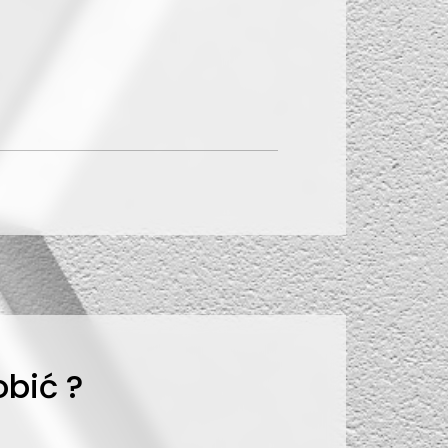
bić ?