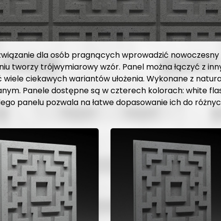
związanie dla osób pragnących wprowadzić nowoczesny i
eniu tworzy trójwymiarowy wzór. Panel można łączyć z in
wiele ciekawych wariantów ułożenia. Wykonane z natur
m. Panele dostępne są w czterech kolorach: white flash
dego panelu pozwala na łatwe dopasowanie ich do różnych