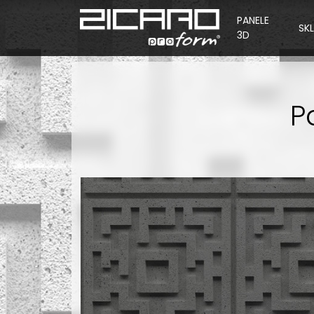
PANELE
SK
3D
P