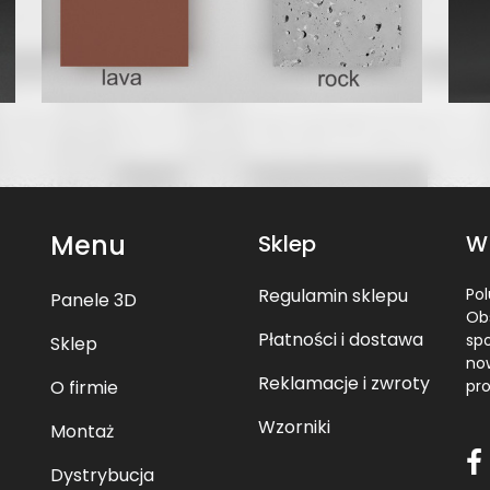
Menu
Sklep
W
Regulamin sklepu
Pol
Panele 3D
Ob
Płatności i dostawa
sp
Sklep
now
Reklamacje i zwroty
O firmie
pr
Wzorniki
Montaż
Dystrybucja